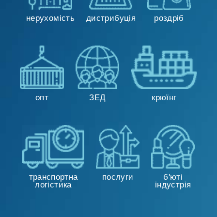
нерухомість
дистрибуція
роздріб
опт
ЗЕД
крюїнг
транспортна
послуги
б'юті
логістика
індустрія