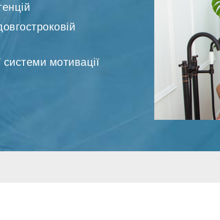
тенцій
ї системи мотивації