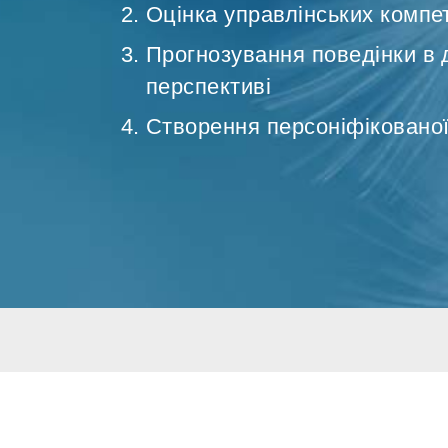
Оцінка управлінських компе
Прогнозування поведінки в довгостроковій
перспективі
Створення персоніфіковано