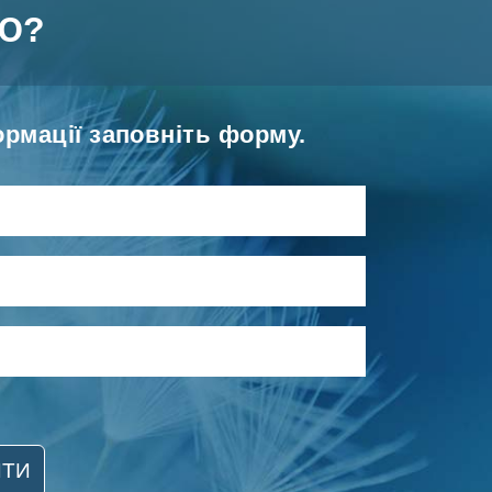
Ю?
рмації заповніть форму.
ИТИ