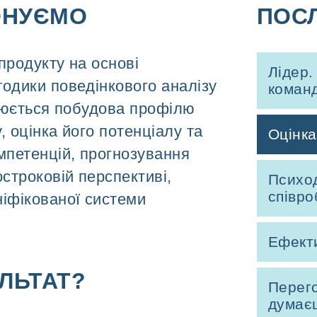
ОНУЄМО
ПОС
продукту на основі
Лідер.
одики поведінкового аналізу
команд
снюється побудова профілю
, оцінка його потенціалу та
Оцінка
мпетенцій, прогнозування
остроковій перспективі,
Психод
співро
іфікованої системи
Ефект
ЛЬТАТ?
Перего
думає