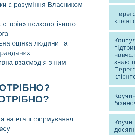
ки є розуміння Власником
Перего
клієнт
х сторін» психологічного
ого
Консу
ьна оцінка людини та
підтри
правданих
навчал
знаю п
ивна взаємодія з ним.
Перего
клієнт
ПОТРІБНО?
Коучин
ОТРІБНО?
бізнес
ка на етапі формування
Коучин
несу
досягн