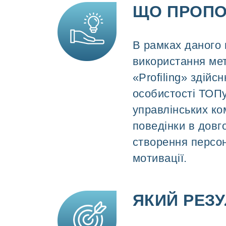
ЩО ПРОП
В рамках даного 
використання мет
«Profiling» здій
особистості ТОПу
управлінських ко
поведінки в довг
створення персон
мотивації.
ЯКИЙ РЕЗУ