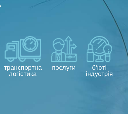
ь
транспортна
послуги
б'юті
логістика
індустрія