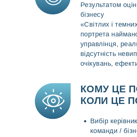
Результатом оцін
бізнесу
«Світлих і темни
портрета найман
управлінця, реал
відсутність неви
очікувань, ефект
КОМУ ЦЕ 
КОЛИ ЦЕ П
Вибір керівни
команди / біз