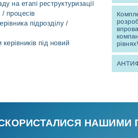
ду на етапі реструктуризації
с / процесів
Компле
розроб
керівника підрозділу /
впрова
компан
 керівників під новий
рівнях
АНТИФ
 СКОРИСТАЛИСЯ НАШИМИ 