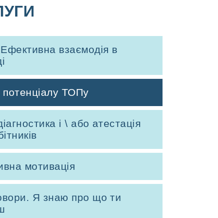
ЛУГИ
 Ефективна взаємодія в
і
 потенціалу ТОПу
іагностика і \ або атестація
бітників
ивна мотивація
вори. Я знаю про що ти
ш