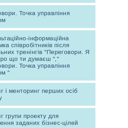
вори. Точка управління
ом
льтаційно-інформаційна
мка співробітників після
ьних тренінгів "Переговори. Я
ро що ти думаєш ","
вори. Точка управління
ом "
г і менторинг перших осіб
у
г групи проекту для
ення заданих бізнес-цілей