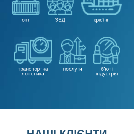
опт
ЗЕД
крюїнг
транспортна
послуги
б'юті
логістика
індустрія
НАШІ КЛІЄНТИ